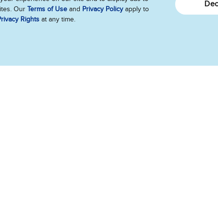
Dec
sites. Our
Terms of Use
and
Privacy Policy
apply to
rivacy Rights
at any time.
Connecte-toi avec nous
Envoie-nous tes commentaires
Suis-nous