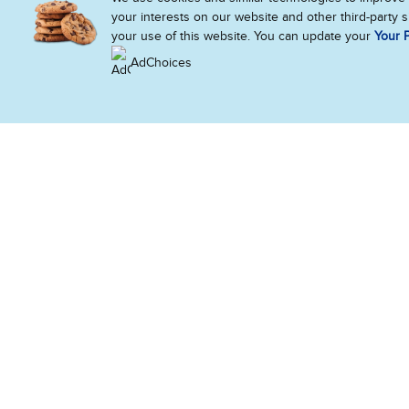
your interests on our website and other third-party 
your use of this website. You can update your
Your P
AdChoices
Alerte Gourmandise
Inscris-toi à notre newsletter & reçois
les derniers scoops !
Renseigne ton adresse mail