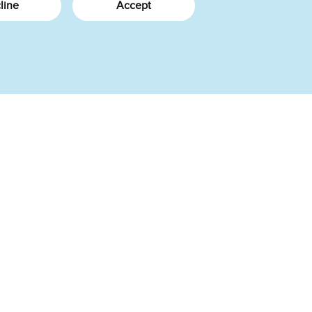
line
Accept
Plus d’informations
Nouveautés
À propos de nous