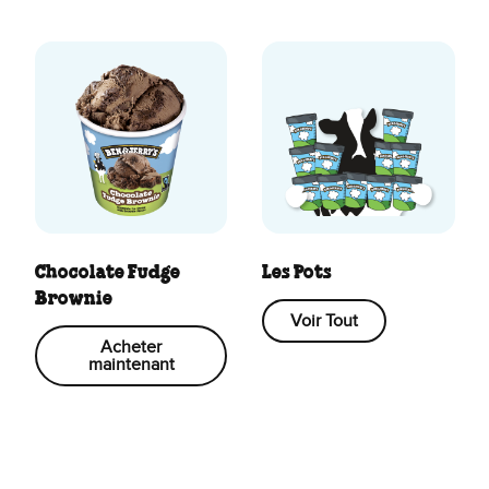
Chocolate Fudge
Les Pots
Brownie
Voir Tout
Acheter
maintenant