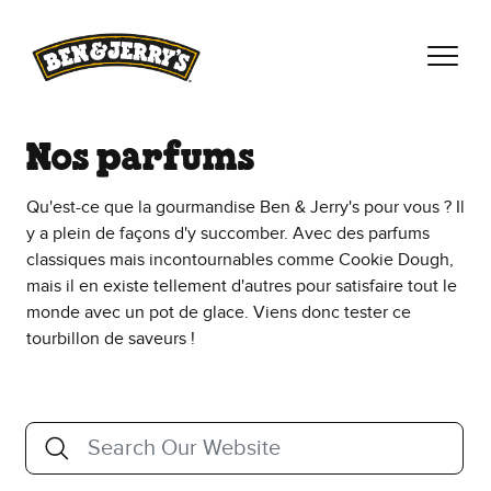
Passer le contenu principal
Afficher directement le bas de page
Nos parfums
Qu'est-ce que la gourmandise Ben & Jerry's pour vous ? Il
y a plein de façons d'y succomber. Avec des parfums
classiques mais incontournables comme Cookie Dough,
mais il en existe tellement d'autres pour satisfaire tout le
monde avec un pot de glace. Viens donc tester ce
tourbillon de saveurs !
chercher
Search Our Website
Des suggestions apparaissent lorsque vous saisissez 3 caractères