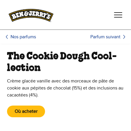
Passer le contenu principal
Afficher directement le bas de page
Parfum suivant
Nos parfums
The Cookie Dough Cool-
lection
Crème glacée vanille avec des morceaux de pâte de
cookie aux pépites de chocolat (15%) et des inclusions au
cacaotées (4%).
Où acheter