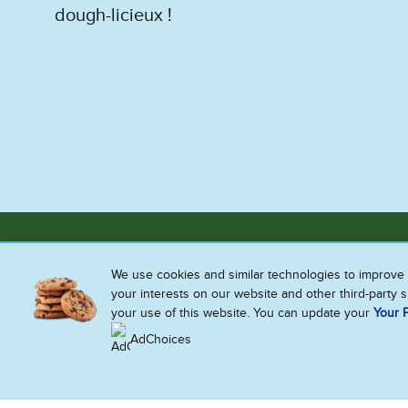
dough-licieux !
We use cookies and similar technologies to improve 
your interests on our website and other third-party 
Alerte Gourmandise
your use of this website. You can update your
Your P
AdChoices
Inscris-toi à notre newsletter & reçois
les derniers scoops !