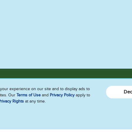
your experience on our site and to display ads to
Dec
sites. Our
Terms of Use
and
Privacy Policy
apply to
Connecte-toi avec nous
rivacy Rights
at any time.
Envoie-nous tes commentaires