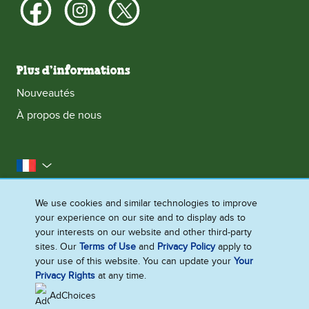
Plus d’informations
Nouveautés
À propos de nous
la France
Accessibilité
Contactez-nous
Mentions Légales
We use cookies and similar technologies to improve
your experience on our site and to display ads to
Politique Cookies
Politique de confidentialité
your interests on our website and other third-party
Plan du site
sites. Our
Terms of Use
and
Privacy Policy
apply to
your use of this website. You can update your
Your
Paramètres des cookies
Privacy Rights
at any time.
AdChoices