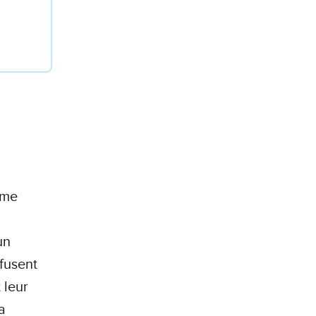
ême
un
fusent
 leur
a