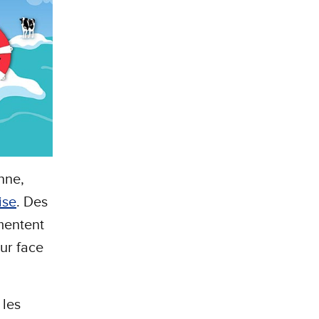
nne,
ise
. Des
mentent
eur face
 les