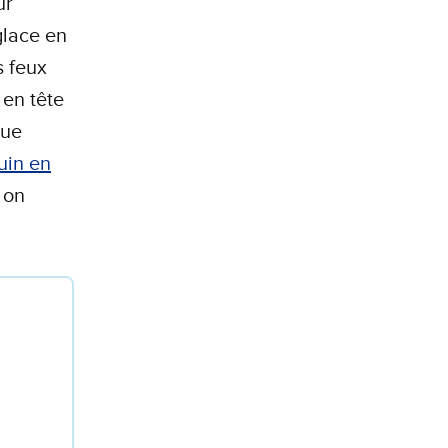
ur
glace en
s feux
 en tête
que
uin en
 on