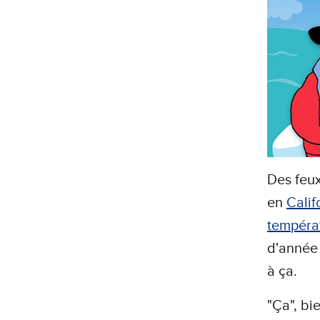
Des feu
en
Calif
tempéra
d'année 
à ça.
"Ça", bi