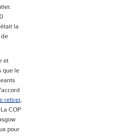
ier.
00
était la
 de
e et
s que le
geants
l'accord
 retirer
,
. La COP
lasgow
aux pour