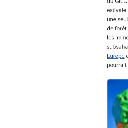
du GIEC,
estivale
une seul
de forêt
les imme
subsahar
Europe
q
pourrait