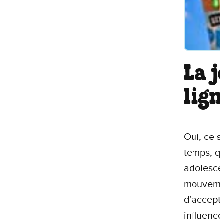
La 
lig
Oui, ce 
temps, q
adolesce
mouveme
d'accept
influenc