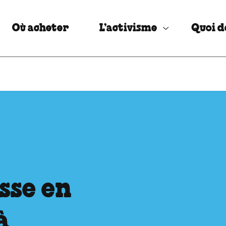
Où acheter
L’activisme
Quoi d
sse en
à