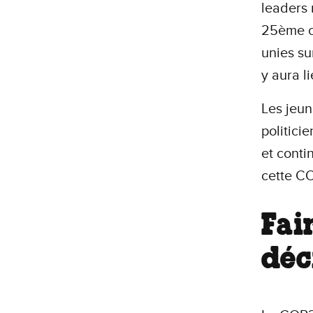
leaders 
25ème c
unies su
y aura l
Les jeun
politici
et conti
cette CO
Fai
déc