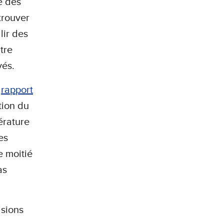
e des
trouver
lir des
tre
evés.
n
rapport
tion du
érature
es
e moitié
as
isions