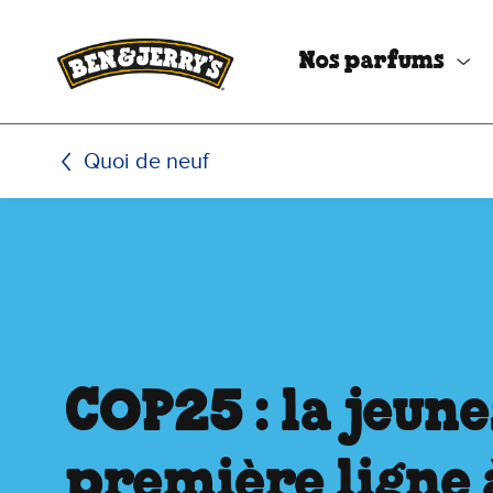
Passer le contenu principal
Afficher directement le bas de page
Nos parfums
Quoi de neuf
COP25 : la jeune
première ligne 