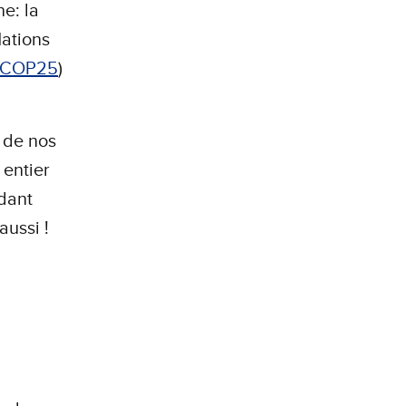
e: la
ations
COP25
)
é de nos
 entier
ndant
aussi !