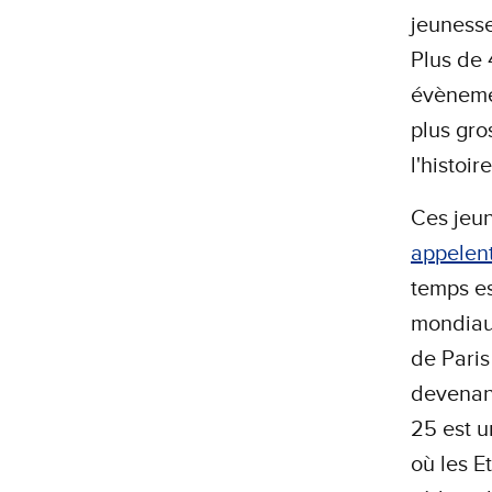
jeunesse
Plus de 
évènemen
plus gro
l'histoir
Ces jeun
appelent
temps es
mondiaux
de Paris
devenant
25 est u
où les E