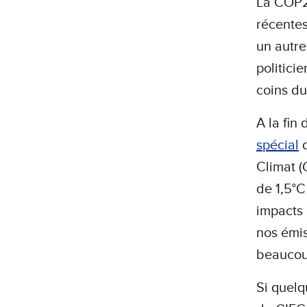
La COP25
récente
un autre
politici
coins du
A la fin
spécial
d
Climat (
de 1,5°C 
impacts 
nos émis
beaucou
Si quelq