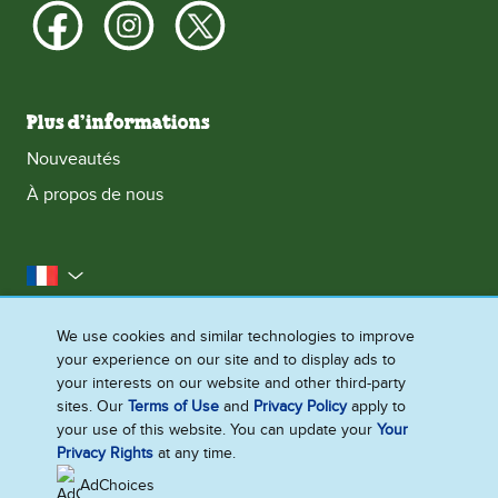
Plus d’informations
Nouveautés
À propos de nous
la France
Accessibilité
Contactez-nous
Mentions Légales
We use cookies and similar technologies to improve
your experience on our site and to display ads to
Politique Cookies
Politique de confidentialité
your interests on our website and other third-party
Plan du site
sites. Our
Terms of Use
and
Privacy Policy
apply to
your use of this website. You can update your
Your
Paramètres des cookies
Privacy Rights
at any time.
AdChoices