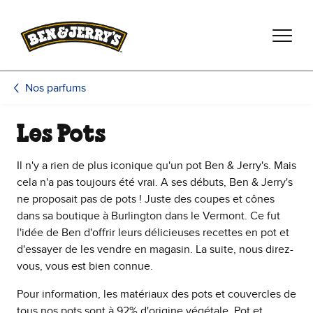
Passer le contenu principal
Afficher directement le bas de page
Nos parfums
Les Pots
Il n'y a rien de plus iconique qu'un pot Ben & Jerry's. Mais
cela n'a pas toujours été vrai. A ses débuts, Ben & Jerry's
ne proposait pas de pots ! Juste des coupes et cônes
dans sa boutique à Burlington dans le Vermont. Ce fut
l'idée de Ben d'offrir leurs délicieuses recettes en pot et
d'essayer de les vendre en magasin. La suite, nous direz-
vous, vous est bien connue.
Pour information, les matériaux des pots et couvercles de
tous nos pots sont à 92% d'origine végétale. Pot et