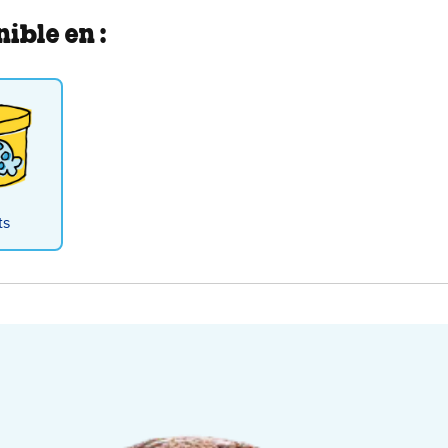
ible en :
ts
olate Fudge Brownie Ice 