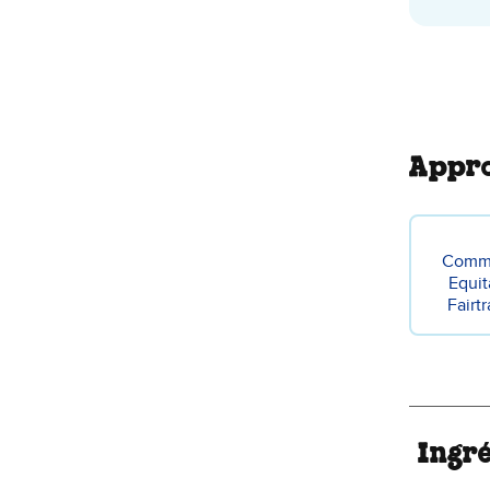
Appro
Comm
Equit
Fairt
Ingr