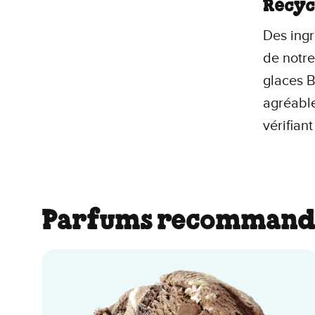
Recyc
Des ingr
de notr
glaces B
agréable
vérifiant
Parfums recommand