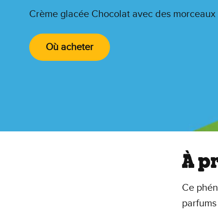
Crème glacée Chocolat avec des morceaux
Où acheter
À p
Ce phéno
parfums 