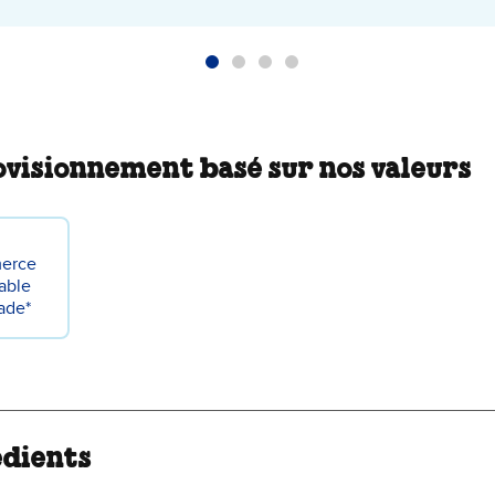
visionnement basé sur nos valeurs
erce
able
rade*
édients