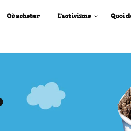
Où acheter
L’activisme
Quoi d
e