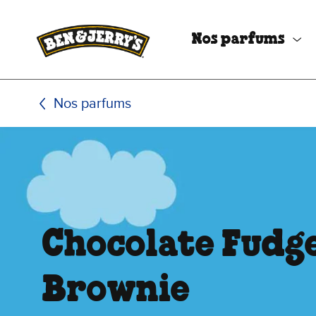
Passer le contenu principal
Afficher directement le bas de page
Nos parfums
Nos parfums
Chocolate Fudg
Brownie