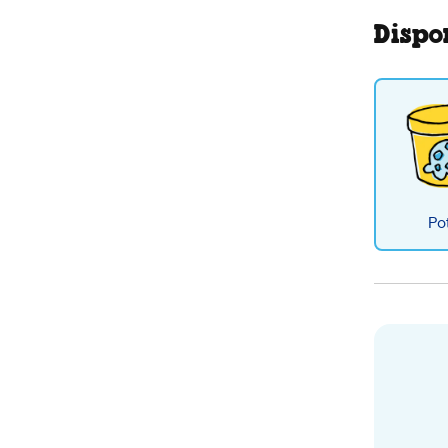
Dispon
Po
Choc