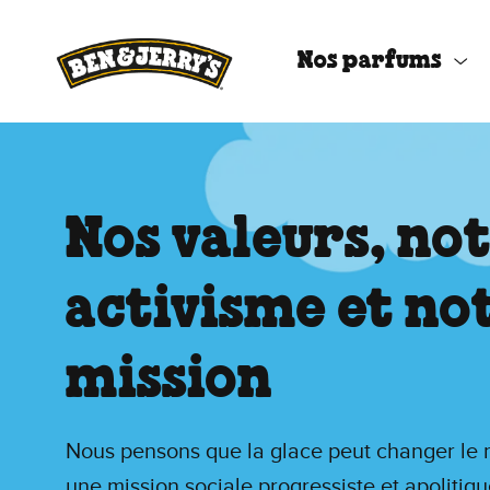
Passer le contenu principal
Afficher directement le bas de page
Nos parfums
Nos valeurs, no
activisme et no
mission
Nous pensons que la glace peut changer le
une mission sociale progressiste et apolitiq