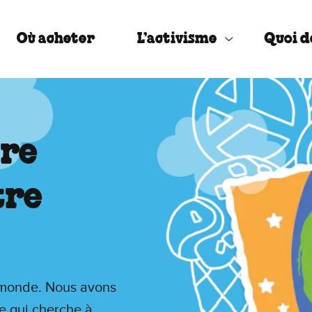
Où acheter
L’activisme
Quoi d
tre
tre
 monde. Nous avons
ue qui cherche à