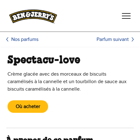
Passer le contenu principal
Afficher directement le bas de page
Parfum suivant
Nos parfums
Spectacu-love
Crème glacée avec des morceaux de biscuits
caramélisés à la cannelle et un tourbillon de sauce aux
biscuits caramélisés à la cannelle.
Où acheter