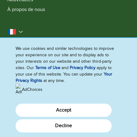
À propos de nous
la France
Accessibilité
Contactez-nous
Mentions Légales
We use cookies and similar technologies to improve
your experience on our site and to display ads to
Politique Cookies
Politique de confidentialité
your interests on our website and other third-party
Plan du site
sites. Our
Terms of Use
and
Privacy Policy
apply to
your use of this website. You can update your
Your
Paramètres des cookies
Privacy Rights
at any time.
AdChoices
Accept
Decline