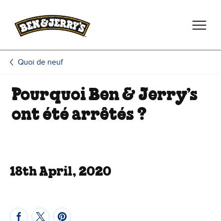
Passer le contenu principal
Afficher directement le bas de page
Quoi de neuf
Pourquoi Ben & Jerry’s
ont été arrêtés ?
18th April, 2020