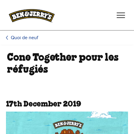
Passer le contenu principal
Afficher directement le bas de page
Quoi de neuf
Cone Together pour les
réfugiés
17th December 2019