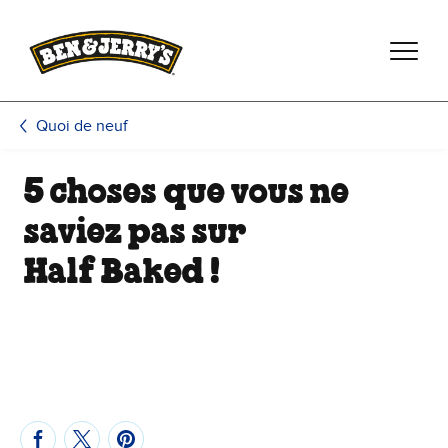
Passer le contenu principal
Afficher directement le bas de page
Quoi de neuf
5 choses que vous ne
saviez pas sur
Half Baked !