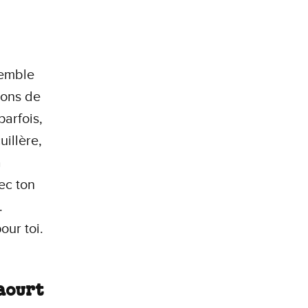
semble
lons de
parfois,
uillère,
a
ec ton
.
our toi.
yaourt