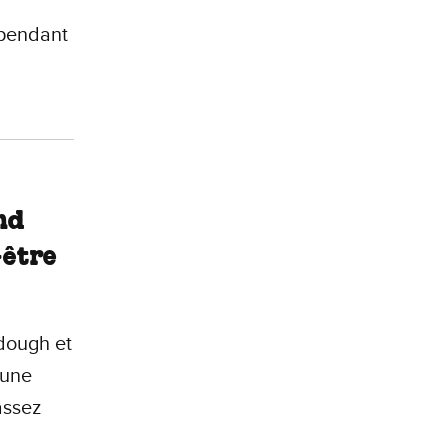
 pendant
nd
-être
dough et
 une
assez