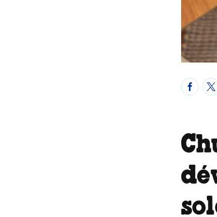
Chu
dé
sol