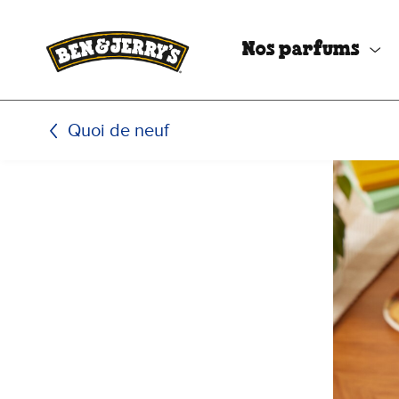
Passer le contenu principal
Afficher directement le bas de page
Nos parfums
Quoi de neuf