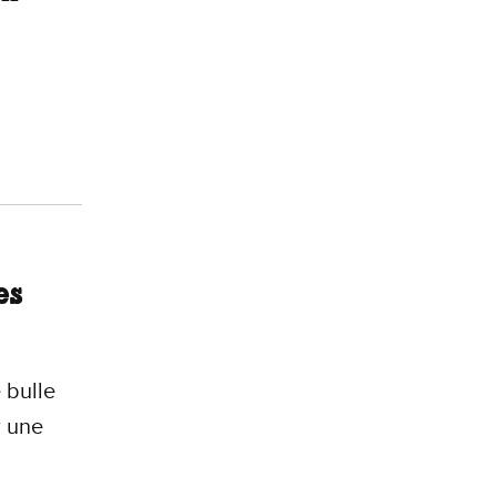
.
es
 bulle
r une