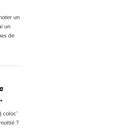
noter un
ai un
pas de
c
.
 coloc’
moitié ?