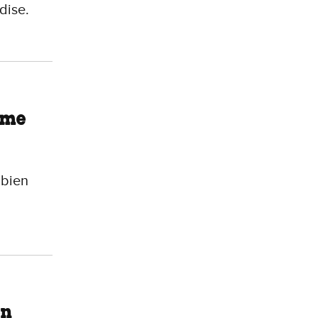
dise.
ême
 bien
en