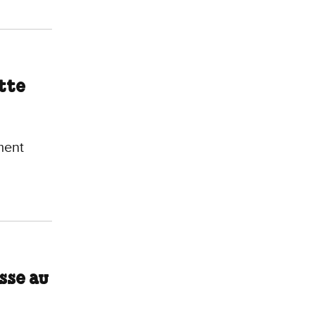
tte
ement
sse au