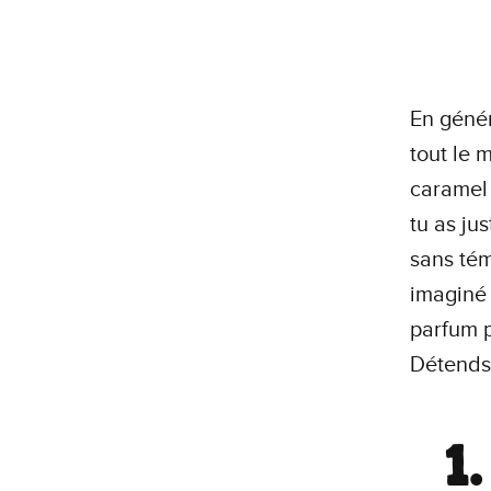
En génér
tout le 
caramel 
tu as jus
sans tém
imaginé 
parfum p
Détends-