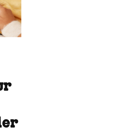
ur
ler