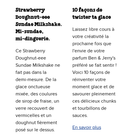
Strawberry
10 façons de
Doughnut‑eee
twister ta glace
Sundae Milkshake.
Laissez libre cours à
Mi‑sundae,
votre créativité la
mi‑dinguerie.
prochaine fois que
Ce Strawberry
l'envie de votre
Doughnut‑eee
parfum Ben & Jerry's
Sundae Milkshake ne
préféré se fait sentir !
fait pas dans la
Voici 10 façons de
demi‑mesure. De la
réinventer votre
glace onctueuse
moment glace et de
mixée, des coulures
savourer pleinement
de sirop de fraise, un
ces délicieux chunks
verre recouvert de
et tourbillons de
vermicelles et un
sauces.
doughnut fièrement
En savoir plus
posé sur le dessus.