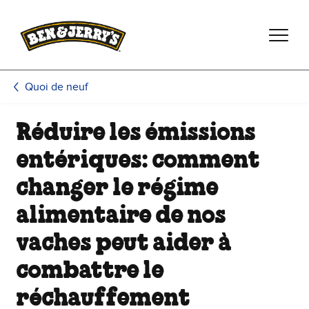
Passer le contenu principal
Afficher directement le bas de page
Quoi de neuf
Réduire les émissions
entériques: comment
changer le régime
alimentaire de nos
vaches peut aider à
combattre le
réchauffement